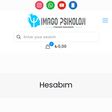
instagram
whatsapp
youtube
mobile
0
₺0,00
Hesabım