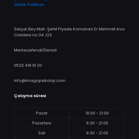
Gizlilik Politikası
Selçuk Bey Mah. Şehit Piyade Komando Er Mehmet Avcı
Caddesi no:34 J23
Merkezefendi/Denizli
0532 419 91 20
info@imagopsikoloji.com
Çalışma süresi
Pazar
10:00 - 21:00
Pazartesi
9:30 - 21:00
Salı
9:30 - 21:00