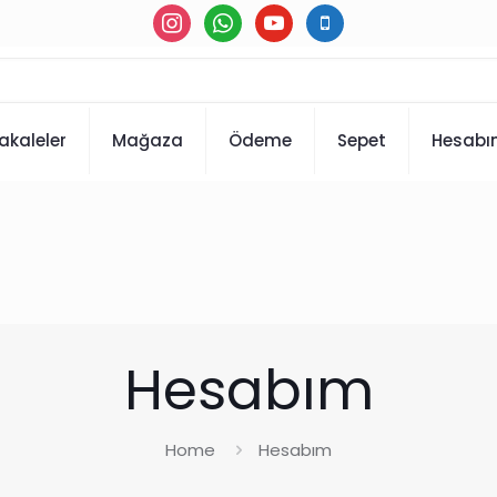
instagram
whatsapp
youtube
mobile
akaleler
Mağaza
Ödeme
Sepet
Hesab
Hesabım
Home
Hesabım