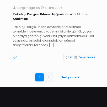
dergiimago
on
7 Ekim 2025
Psikoloji Dergisi: Bilimin Işığında İnsan Zihnini
Anlamak
Psikoloji Dergisi, insan davranışlarını bilimsel
temelde inceleyen, akademik bilgiyle günlük yaşamı
bir araya getiren güvenilir bir yayın platformudur. Her
sayısında, psikoloji alanındaki en güncel
araştırmaları, terapötik
[…]
1
9
Read more
1
2
Next page