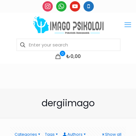
instagram
whatsapp
youtube
mobile
0
₺0,00
dergiimago
Categories
Tags
Authors
Show all