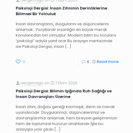
dergiimago
on
7 Ekim 2025
Psikoloji Dergisi: İnsan Zihninin Derinliklerine
Bilimsel Bir Yolculuk
İnsan davranışlarını, duygularını ve düşüncelerini
anlamak…Yüzyıllardır insanlığın en büyük merak
konularından biri olmuştur. Modern bilim bu sorulara
“psikoloji” adıyla yanıt arar.Bu arayışın merkezinde
ise Psikoloji Dergisi, insan
[…]
0
4
Read more
dergiimago
on
7 Ekim 2025
Psikoloji Dergisi: Bilimin Işığında Ruh Sağlığı ve
İnsan Davranışları Üzerine
İnsan zihni, doğası gereği karmaşık, derin ve merak
uyandırıcıdır. Duygularımızı, düşüncelerimizi ve
davranışlarımızı anlamak, hem bireysel gelişimimizin
hem de toplumsal huzurun anahtarıdır.İşte bu
anlayışla yola çıkan
[…]