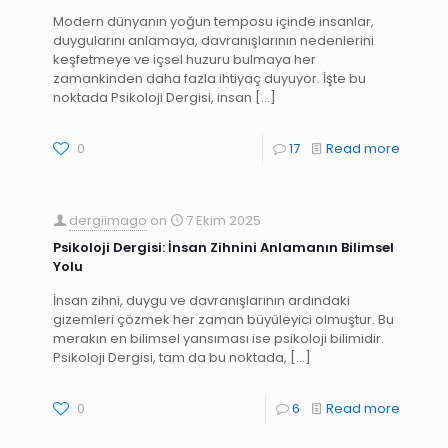
Modern dünyanın yoğun temposu içinde insanlar,
duygularını anlamaya, davranışlarının nedenlerini
keşfetmeye ve içsel huzuru bulmaya her
zamankinden daha fazla ihtiyaç duyuyor. İşte bu
noktada Psikoloji Dergisi, insan
[…]
0
17
Read more
dergiimago
on
7 Ekim 2025
Psikoloji Dergisi: İnsan Zihnini Anlamanın Bilimsel
Yolu
İnsan zihni, duygu ve davranışlarının ardındaki
gizemleri çözmek her zaman büyüleyici olmuştur. Bu
merakın en bilimsel yansıması ise psikoloji bilimidir.
Psikoloji Dergisi, tam da bu noktada,
[…]
0
6
Read more