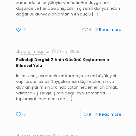
zamanda en büyüleyici yönüdür.Her duygu, her
düşünce ve her davranış, zihnin gizemli dünyasından
doğar.Bu dünyayı anlamanın en güçlü
[…]
0
14
Read more
dergiimago
on
7 Ekim 2025
Psikoloji Dergisi: Zihnin Gücünü Keşfetmenin
Bilimsel Yolu
İnsan zihni, evrendeki en karmaşık ve en büyüleyici
yapılardan biridir.Duygularımız, düşüncelerimiz ve
davranışlarımızın ardında yatan nedenleri anlamak,
yalnızca kişisel gelişimin değil, aynı zamanda
toplumsal ilerlemenin de
[…]
0
9
Read more