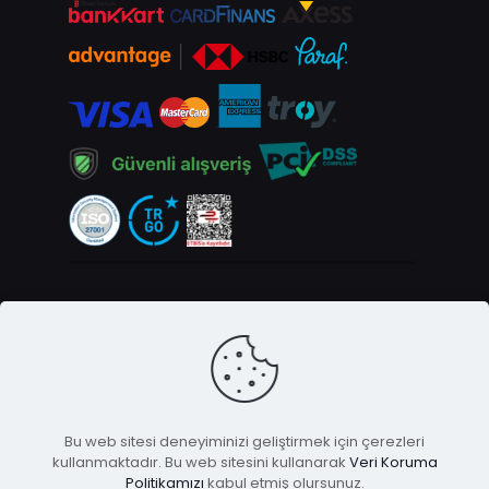
Bu web sitesi deneyiminizi geliştirmek için çerezleri
kullanmaktadır. Bu web sitesini kullanarak
Veri Koruma
© 2025 Imagopsikoloji | Tüm Hakları Saklıdır
Politikamızı
kabul etmiş olursunuz.