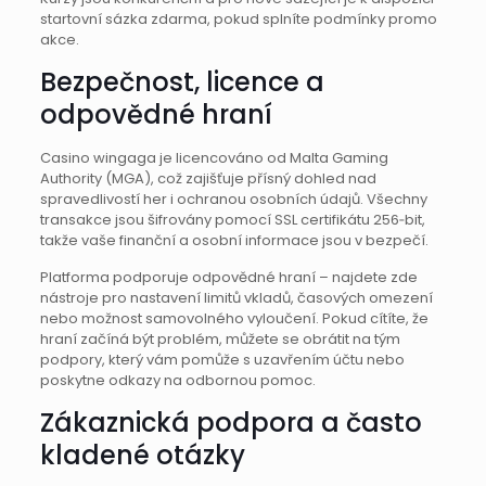
startovní sázka zdarma, pokud splníte podmínky promo
akce.
Bezpečnost, licence a
odpovědné hraní
Casino wingaga je licencováno od Malta Gaming
Authority (MGA), což zajišťuje přísný dohled nad
spravedlivostí her i ochranou osobních údajů. Všechny
transakce jsou šifrovány pomocí SSL certifikátu 256‑bit,
takže vaše finanční a osobní informace jsou v bezpečí.
Platforma podporuje odpovědné hraní – najdete zde
nástroje pro nastavení limitů vkladů, časových omezení
nebo možnost samovolného vyloučení. Pokud cítíte, že
hraní začíná být problém, můžete se obrátit na tým
podpory, který vám pomůže s uzavřením účtu nebo
poskytne odkazy na odbornou pomoc.
Zákaznická podpora a často
kladené otázky