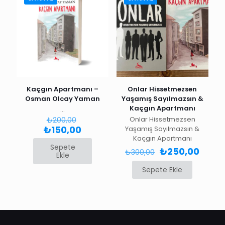
Kaçgın Apartmanı –
Onlar Hissetmezsen
Osman Olcay Yaman
Yaşamış Sayılmazsın &
Kaçgın Apartmanı
…
Orijinal
Onlar Hissetmezsen
₺
200,00
fiyat:
Şu
₺
150,00
Yaşamış Sayılmazsın &
₺200,00.
andaki
Kaçgın Apartmanı
Sepete
fiyat:
Orijinal
Şu
₺
250,00
₺
300,00
Ekle
₺150,00.
fiyat:
andak
₺300,00.
fiyat:
Sepete Ekle
₺250,