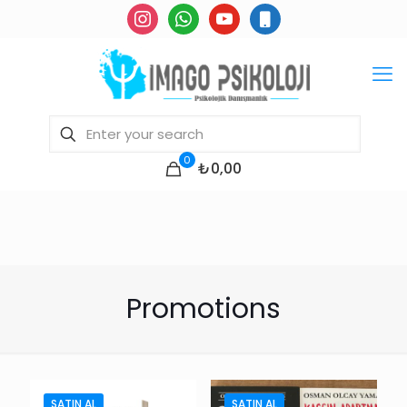
instagram
whatsapp
youtube
mobile
0
₺0,00
Promotions
SATIN AL
SATIN AL